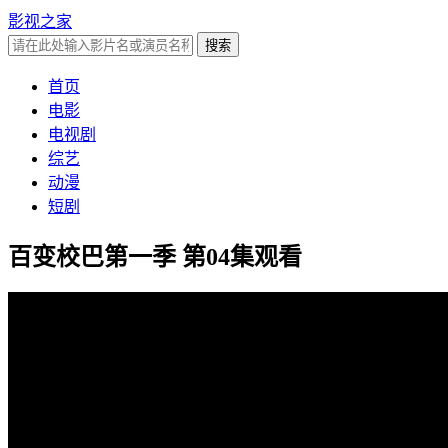
影视之家
首页
电影
电视剧
综艺
动漫
短剧
百变校巴第一季 第04集观看