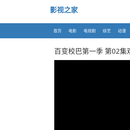
影视之家
首页
电影
电视剧
综艺
动漫
百变校巴第一季 第02集