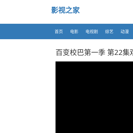
影视之家
首页
电影
电视剧
综艺
动漫
百变校巴第一季 第22集