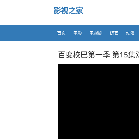
影视之家
首页
电影
电视剧
综艺
动漫
百变校巴第一季 第15集