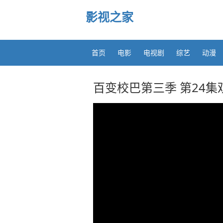
影视之家
首页
电影
电视剧
综艺
动漫
百变校巴第三季 第24集