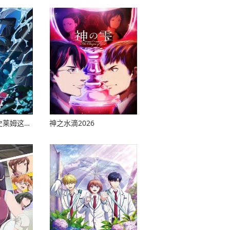
更新至13集
关于我转生变成史莱姆这档事第四季
神之水滴2026