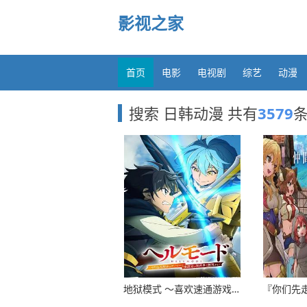
影视之家
首页
电影
电视剧
综艺
动漫
搜索 日韩动漫 共有
3579
更新至01集
更新至01
地狱模式 ～喜欢速通游戏的玩家在废设定异世界无双～第二季