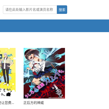
更新至01集
我家的弟弟们真是让您费心了
正后方的神威