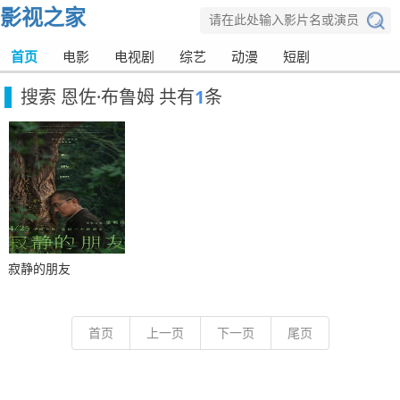
影视之家
首页
电影
电视剧
综艺
动漫
短剧
搜索 恩佐·布鲁姆 共有
1
条
HD中字
寂静的朋友
首页
上一页
下一页
尾页