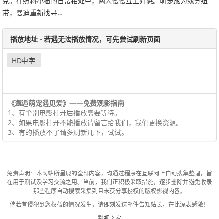
克。在照料小猫的日常相处中，两人慢慢互生好感。萌宠成为缘分纽
带，曼迪重新找寻…
播放地址 - 若遇无法播放情况，可先尝试刷新页面
HD中字
《邂逅萌宠遇见爱》——免费观影指南
1、有个别电影打开后播放需要等待。
2、如果电影打开不能播放请留言给我们，我们更换资源。
3、有的播放不了请多刷新几下，试试。
免责声明：本网站所呈现的全部内容，均通过程序在互联网上自动搜集整理，旨
在用于测试及学习交流之用。当前，我们正积极采取措施，逐步删除并避免收录
那些程序自动搜索采集到且未获分享授权的版权影视内容。
倘若有侵犯到您权益的情况发生，请即刻发送邮件告知站长，在此深表感激！
影视之家