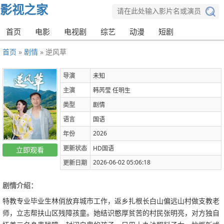
影视之家
首页
电影
电视剧
综艺
动漫
短剧
首页
»
剧情
» 逆风草
导演
未知
主演
韩芮莹
任明生
类型
剧情
语言
国语
2026
年份
更新状态
HD国语
立即观看
2026-06-02 05:06:18
更新日期
剧情介绍：
特教专业毕业生林俏放弃城市工作，返乡扎根长白山偏远山村做支教老
师，立志帮扶山区残障孩童。她结识憨厚贫苦的村民张明亮，对方独自