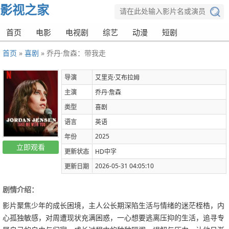
影视之家
首页
电影
电视剧
综艺
动漫
短剧
首页
»
喜剧
» 乔丹·詹森：带我走
导演
艾里克·艾布拉姆
主演
乔丹·詹森
类型
喜剧
语言
英语
2025
年份
立即观看
更新状态
HD中字
2026-05-31 04:05:10
更新日期
剧情介绍：
影片聚焦少年的成长困境，主人公长期深陷生活与情绪的迷茫桎梏，内
心孤独敏感，对周遭现状充满困惑，一心想要逃离压抑的生活，追寻专