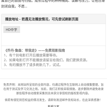
属自己的自由与归宿。成长过程中的种种隔阂、误解与压力，让他日渐
封闭自我，不愿…
播放地址 - 若遇无法播放情况，可先尝试刷新页面
HD中字
《乔丹·詹森：带我走》——免费观影指南
1、有个别电影打开后播放需要等待。
2、如果电影打开不能播放请留言给我们，我们更换资源。
3、有的播放不了请多刷新几下，试试。
免责声明：本网站所呈现的全部内容，均通过程序在互联网上自动搜集整理，旨
在用于测试及学习交流之用。当前，我们正积极采取措施，逐步删除并避免收录
那些程序自动搜索采集到且未获分享授权的版权影视内容。
倘若有侵犯到您权益的情况发生，请即刻发送邮件告知站长，在此深表感激！
影视之家