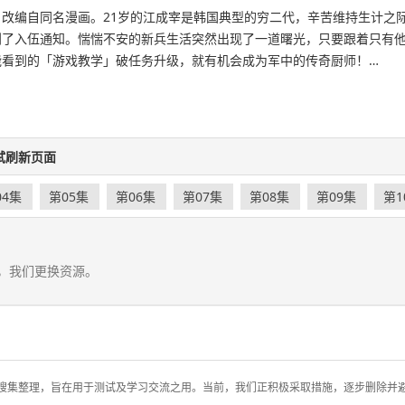
编自同名漫画。21岁的江成宰是韩国典型的穷二代，辛苦维持生计之
到了入伍通知。惴惴不安的新兵生活突然出现了一道曙光，只要跟着只有
能看到的「游戏教学」破任务升级，就有机会成为军中的传奇厨师！…
试刷新页面
04集
第05集
第06集
第07集
第08集
第09集
第1
，我们更换资源。
搜集整理，旨在用于测试及学习交流之用。当前，我们正积极采取措施，逐步删除并