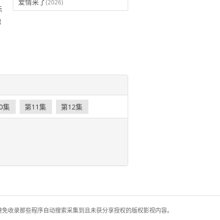
爱情来了
(2026)
际
他
0集
第11集
第12集
避免收录那些程序自动搜索采集到且未获分享授权的版权影视内容。