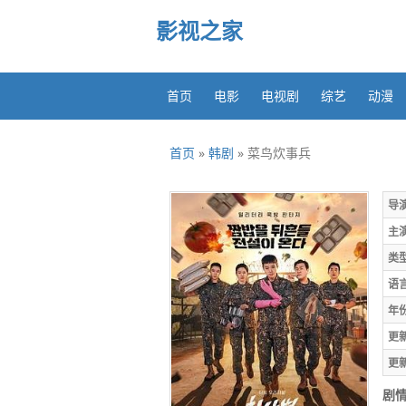
影视之家
首页
电影
电视剧
综艺
动漫
首页
»
韩剧
» 菜鸟炊事兵
导
主
类
语
年
更
更
剧