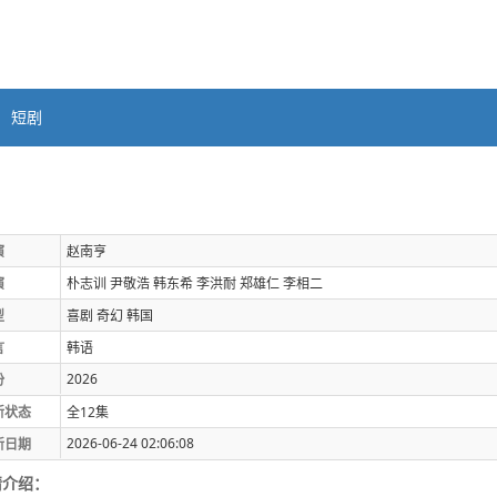
短剧
演
赵南亨
演
朴志训
尹敬浩
韩东希
李洪耐
郑雄仁
李相二
型
喜剧
奇幻
韩国
言
韩语
2026
份
新状态
全12集
2026-06-24 02:06:08
新日期
情介绍：