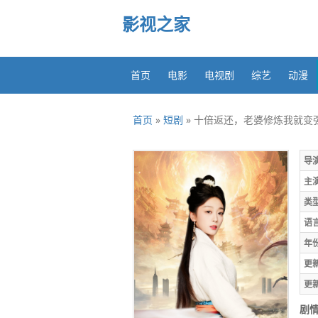
影视之家
首页
电影
电视剧
综艺
动漫
首页
»
短剧
» 十倍返还，老婆修炼我就变
导
主
类
语
年
更
更
剧