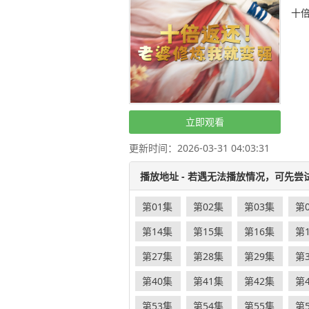
十
立即观看
更新时间：2026-03-31 04:03:31
播放地址 - 若遇无法播放情况，可先尝
第01集
第02集
第03集
第
第14集
第15集
第16集
第
第27集
第28集
第29集
第
第40集
第41集
第42集
第
第53集
第54集
第55集
第