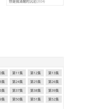
你是我清醒的沉沦
(2024)
0集
第11集
第12集
第13集
3集
第24集
第25集
第26集
6集
第37集
第38集
第39集
9集
第50集
第51集
第52集