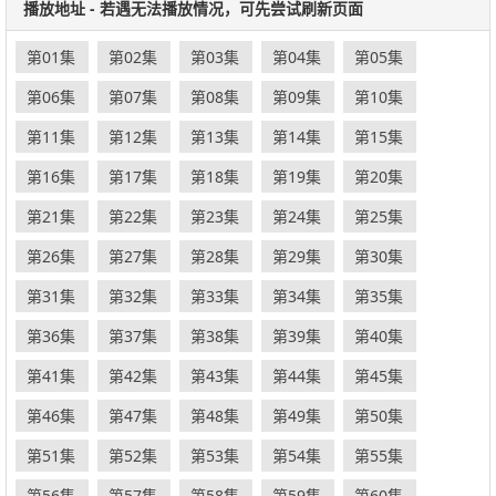
播放地址 - 若遇无法播放情况，可先尝试刷新页面
第01集
第02集
第03集
第04集
第05集
第06集
第07集
第08集
第09集
第10集
第11集
第12集
第13集
第14集
第15集
第16集
第17集
第18集
第19集
第20集
第21集
第22集
第23集
第24集
第25集
第26集
第27集
第28集
第29集
第30集
第31集
第32集
第33集
第34集
第35集
第36集
第37集
第38集
第39集
第40集
第41集
第42集
第43集
第44集
第45集
第46集
第47集
第48集
第49集
第50集
第51集
第52集
第53集
第54集
第55集
第56集
第57集
第58集
第59集
第60集