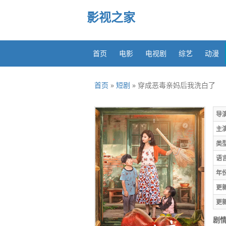
影视之家
首页
电影
电视剧
综艺
动漫
首页
»
短剧
» 穿成恶毒亲妈后我洗白了
导
主
类
语
年
更
更
剧