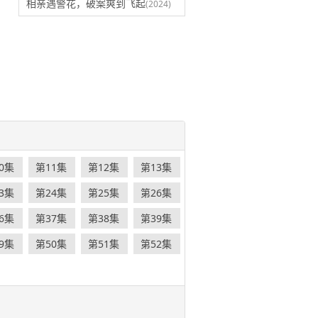
相亲遇警花，破案爽到飞起
(2024)
0集
第11集
第12集
第13集
3集
第24集
第25集
第26集
6集
第37集
第38集
第39集
9集
第50集
第51集
第52集